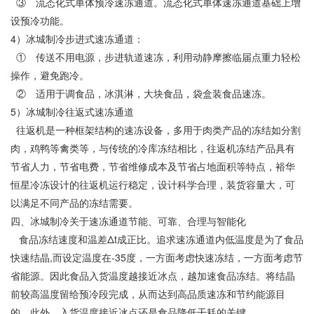
③
流态化式单体预冷速冻通道。流态化式单体速冻通道基础上增
设预冷功能。
4
）冰城制冷步进式速冻通道：
①
传送不用电源，步进轨道速冻，利用动静摩擦临届点重力轻松
操作，避免跑冷。
②
适用于调食品，冰淇淋，大块食品，袋盒装食品速冻。
5
）冰城制冷往返式速冻通道
往返机是一种框架结构的速冻设备，多用于肉类产品的冻结如分割
肉，鸡鸭等禽类等，与传统的冷库冻结相比，往返机冻结产品具有
节省人力，节省电费，节省维修成本及节省占地面积等特点，裕华
恒星冷冻设计的往返机运行稳定，设计科学合理，装货容量大，可
以满足不同产品的冻结需要。
四、冰城制冷关于速冻通道节能、可靠、合理与智能化
Δt
食品冻结速度和温差
成正比。追求速冻通道内低温度是为了食品
,
-35
快速结晶
而设定温度在
度，一方面考虑快速冻结，一方面考虑节
省能源。因此食品入货温度越接近冰点，越加速食品冻结。将结晶
前较高温度留给预冷段完成，从而达到高品质速冻和节约能源目
的。此外，入货温度接近冰点还是食品降低干耗的关键。