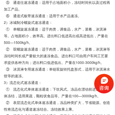
⑤
通道往速冻通道：适用于占地面积小，冻结时间长以及过程再
加工产品。
⑥
通道式板带速冻通道：适用于水产品速冻。
2
）冰城制冷螺旋式速冻通道：
①
单螺旋速冻通道：适于肉类，调食品，水产，菜肴，冰淇淋
等。占地面积小，效率高。进出料口低进高出或高进低出，产量在
500—1500kg/h
。
②
双螺旋速冻通道：适于肉类，调食品，水产，菜肴，冰淇淋等
冻结时间长或产量较大的速冻食品。进出料口可由用户车间工艺要
1000-3000kg/h
求提供各种方向；进出料口低进低出。产量在
。
③
冰淇淋专用速冻通道：单链双旋转托盘形式，适用于冰淇淋水
饺等的速冻。
3
）流态化式速冻通道：
①
流态化式单体速冻通道：下吹风式。冻品在漂动前进过程中单
100—3000kg/h
体冻结
，适用果蔬，颗粒状食品等。产量在
。
②
表层流态化式单体速冻通道，冻品种类扩大，节省能源。创造
性将流态化与通道速冻结合。冻结效果上乘。